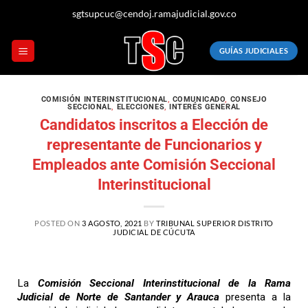
sgtsupcuc@cendoj.ramajudicial.gov.co
GUÍAS JUDICIALES
COMISIÓN INTERINSTITUCIONAL
,
COMUNICADO
,
CONSEJO
SECCIONAL
,
ELECCIONES
,
INTERÉS GENERAL
Candidatos inscritos a Elección de
representante de Funcionarios y
Empleados ante Comisión Seccional
Interinstitucional
POSTED ON
3 AGOSTO, 2021
BY
TRIBUNAL SUPERIOR DISTRITO
JUDICIAL DE CÚCUTA
La
Comisión Seccional Interinstitucional de la Rama
Judicial de Norte de Santander y Arauca
presenta a la